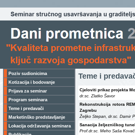
Poziv sudionicima
Teme i predava
Kotizacija i bodovanje
Cjeloviti prikaz projekta M
Prijava za seminar
dr.sc. Zlatko Šavor
Program seminara
Rekonstrukcija rotora REM
Teme i predavači
Zagrebu
Željko Stepan, dr.sc. Damir P
Marketinško predstavljanje
Sanacija željezničkog tune
Lokacija održavanja seminara
Prof.dr.sc. Meho Saša Kovače
Publikacije