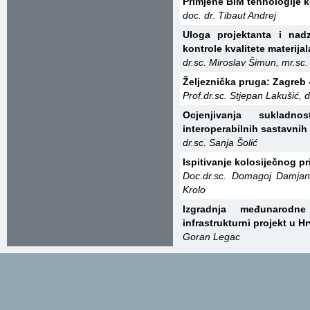
Primjene BIM tehnologije k
doc. dr. Tibaut Andrej
Uloga projektanta i nad
kontrole kvalitete materijal
dr.sc. Miroslav Šimun, mr.sc.
Željeznička pruga: Zagreb 
Prof.dr.sc. Stjepan Lakušić, 
Ocjenjivanja sukladn
interoperabilnih sastavnih 
dr.sc. Sanja Šolić
Ispitivanje kolosiječnog p
Doc.dr.sc. Domagoj Damjano
Krolo
Izgradnja međunarodn
infrastrukturni projekt u H
Goran Legac