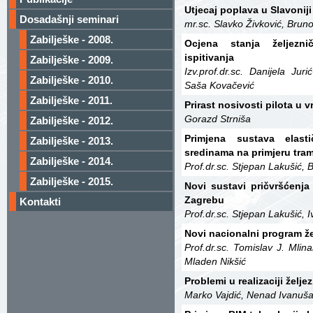
Utjecaj poplava u Slavoniji
Dosadašnji seminari
mr.sc. Slavko Živković, Brun
Zabilješke - 2008.
Ocjena stanja željezn
ispitivanja
Zabilješke - 2009.
Izv.prof.dr.sc. Danijela Jur
Zabilješke - 2010.
Saša Kovačević
Zabilješke - 2011.
Prirast nosivosti pilota u 
Gorazd Strniša
Zabilješke - 2012.
Primjena sustava elas
Zabilješke - 2013.
sredinama na primjeru tra
Zabilješke - 2014.
Prof.dr.sc. Stjepan Lakušić, 
Zabilješke - 2015.
Novi sustavi pričvršćenj
Zagrebu
Kontakti
Prof.dr.sc. Stjepan Lakušić, 
Novi nacionalni program že
Prof.dr.sc. Tomislav J. Mlina
Mladen Nikšić
Problemi u realizaciji želje
Marko Vajdić, Nenad Ivanuša,