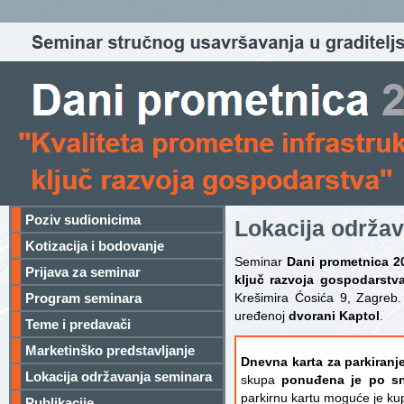
Poziv sudionicima
Lokacija održa
Kotizacija i bodovanje
Seminar
Dani prometnica 20
Prijava za seminar
ključ razvoja gospodarstv
Program seminara
Krešimira Ćosića 9, Zagreb
uređenoj
dvorani Kaptol
.
Teme i predavači
Marketinško predstavljanje
Dnevna karta za parkiranje
Lokacija održavanja seminara
skupa
ponuđena je po sn
parkirnu kartu moguće je kupi
Publikacije